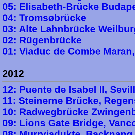
05: Elisabeth-Brücke Budap
04: Tromsøbrücke
03: Alte Lahnbrücke Weilbur
02: Rügenbrücke
01: Viaduc de Combe Maran,
2012
12: Puente de Isabel II, Sevil
11: Steinerne Brücke, Rege
10: Radwegbrücke Zwingen
09: Lions Gate Bridge, Vanc
08: Murrviadukte, Backnang