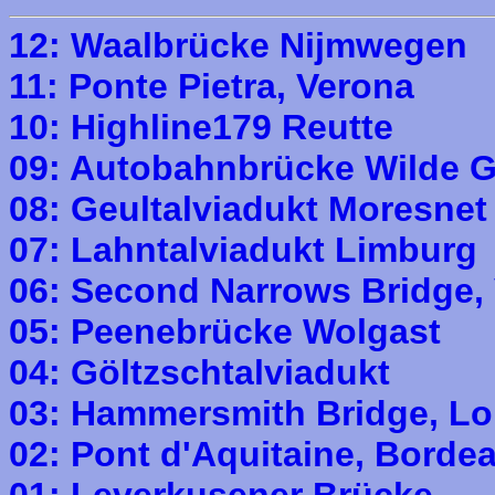
12: Waalbrücke Nijmwegen
11: Ponte Pietra, Verona
10: Highline179 Reutte
09: Autobahnbrücke Wilde G
08: Geultalviadukt Moresnet
07: Lahntalviadukt Limburg
06: Second Narrows Bridge,
05: Peenebrücke Wolgast
04: Göltzschtalviadukt
03: Hammersmith Bridge, L
02: Pont d'Aquitaine, Borde
01: Leverkusener Brücke