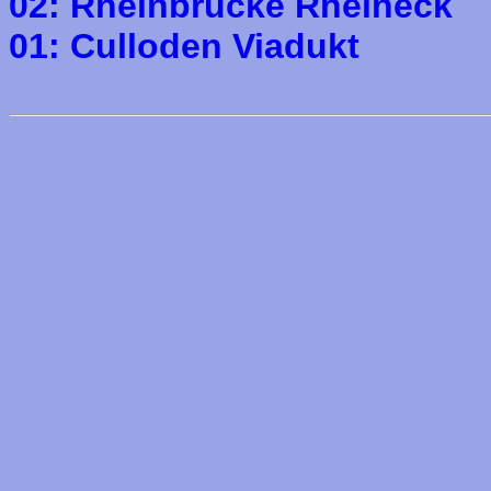
02: Rheinbrücke Rheineck
01: Culloden Viadukt