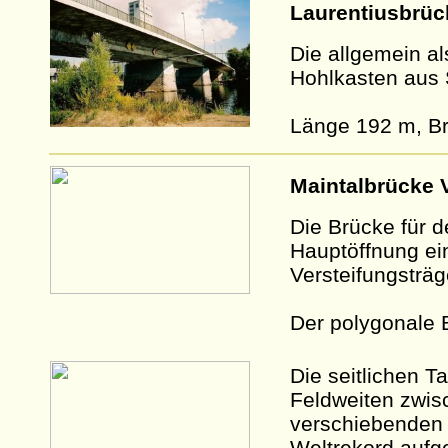
Laurentiusbrüc
Die allgemein al
Hohlkasten aus 
Länge 192 m, Br
Maintalbrücke 
Die Brücke für 
Hauptöffnung ei
Versteifungsträ
Der polygonale B
Die seitlichen T
Feldweiten zwis
verschiebenden
Weltrekord aufge